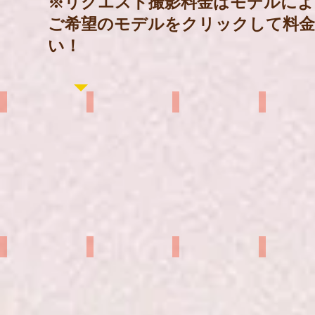
​※リクエスト撮影料金はモデルに
ご希望のモデルをクリックして料
い！
秋元るい
李マリ
りこ
玉城美来
桐生七菜
宵伽うゆ
天羽えあ
七草セリ