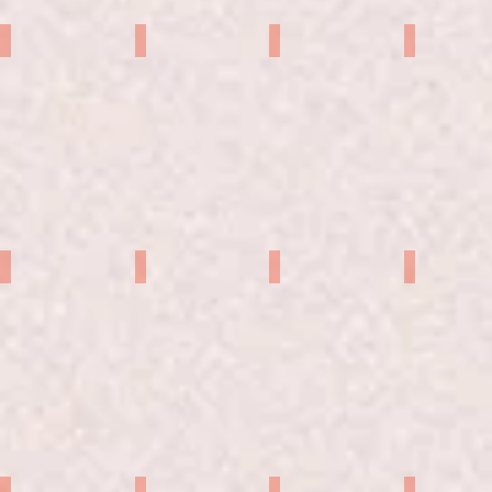
せとらえと
MANA
れいは
泉水エミ
ひめ
芋洗坂ぽてと
佐藤はな
瑞浪らら