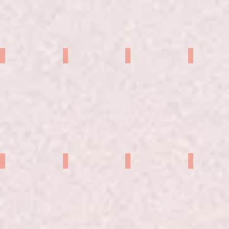
田沼未帆
あおのうみ
和狸あさひ
たま
利波里奈
深上莉乃
やまもといずみ
樹りん子