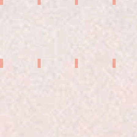
いか
横宮小春
藤岡ゆりの
鳥丸ほと
舞広茉子
流川ぜら
桜木乃々花
須川ゆめ