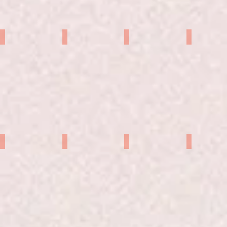
百瀬いちご
尾形一華
真宮みれい
モモ
れな
ファンシア
大空紅鈴
ゆきりん