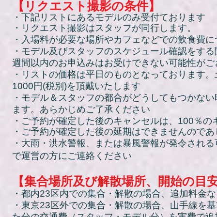
【リクエスト撮影の条件】
・下記リストにあるモデルのみ受付ております
・リクエスト撮影はスタッフが同行します。
・入場料が必要な場所やカフェなどでの飲食費に
・モデル及びスタッフのスケジュール確認をする
週間以内のお申込みはお受けできない可能性がご
​・リストの価格は平日のものとなっております。土
1000円(税別)を頂戴いたします
・モデル＆スタッフの都合がどうしてもつかない
ます。あらかじめご了承ください
​・ご予約が確定した後のキャンセルは、100％
・ご予約が確定した後の延期はできませんのであ
・
大雨・洪水警報、または暴風警報が発令される
で運営の方にご連絡ください
【集合場所及び解散場所、開始の目
・都内23区内での集合・解散の場合、追加料金
・東京23区外での集合・解散の場合、山手線を
た分の交通費（スタッフ・モデル分）を実費で追