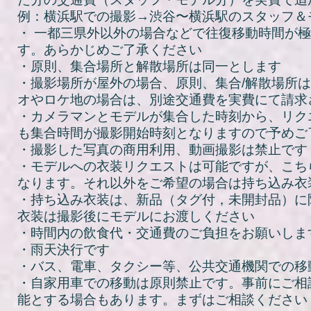
例：横浜駅での撮影→渋谷〜横浜駅のスタッフ＆
・ 一都三県外以外の場合などで往復移動時間が
す。あらかじめご了承ください
・原則、集合場所と解散場所は同一とします
​・撮影場所が屋外の場合、原則、集合/解散場所
オやロケ地の場合は、別途交通費を実費にて請求
・カメラマンとモデルが集合した時刻から、リク
も集合時間が撮影開始時刻となりますので予めご
・撮影した写真の商用利用、動画撮影は禁止です
・
モデルへの衣装リクエストは可能ですが、こち
なります。それ以外をご希望の場合は持ち込み衣
・持ち込み衣装は、新品（タグ付，未開封品）に
衣装は撮影後にモデルにお渡しください
・時間内の飲食代・交通費のご負担をお願いしま
・雨天決行です
・バス、電車、タクシー等、公共交通機関での移
・自家用車での移動は原則禁止です。事前にご相
能とする場合もあります
。まずはご相談ください