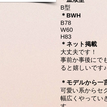
B型
＊BWH
B78
W60
H83
＊ネット掲載
大丈夫です！
事前か事後にで
ると嬉しいです
＊モデルから一
可愛い系からセ
幅広くやってい
す。