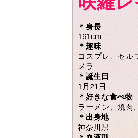
咲羅レ
＊身長
161cm
＊趣味
コスプレ、セル
メラ
＊誕生日
1月21日
＊好きな食べ物
ラーメン、焼肉
＊出身地
神奈川県
＊血液型