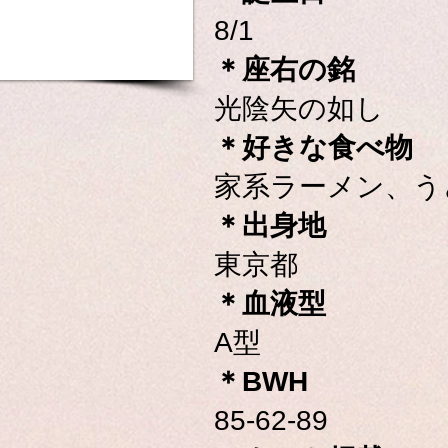
8/1
＊座右の銘
光陰矢の如し
＊好きな食べ物
家系ラーメン、う
＊出身地
東京都
＊血液型
A型
＊BWH
85-62-89