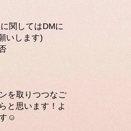
装に関してはDMに
願いします)
否
言
ンを取りつつなご
らと思います！よ
す☺️