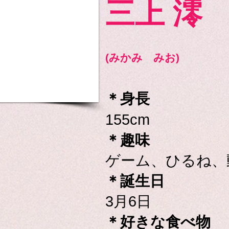
三上 澪
(みかみ みお)
＊
身長
155cm
＊趣味
ゲーム、ひるね、
＊誕生日
3月6日
＊好きな食べ物