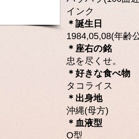
インク
＊誕生日
1984,05,08(年齢
＊座右の銘
忠を尽くせ。
＊好きな食べ物
タコライス
＊出身地
沖縄(母方)
＊血液型
O型