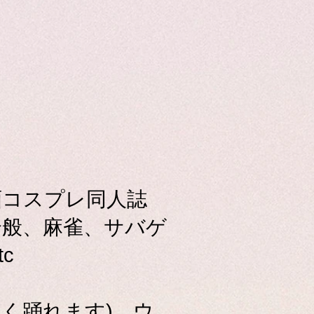
画コスプレ同人誌
全般、麻雀、サバゲ
c
近く踊れます)、ウ