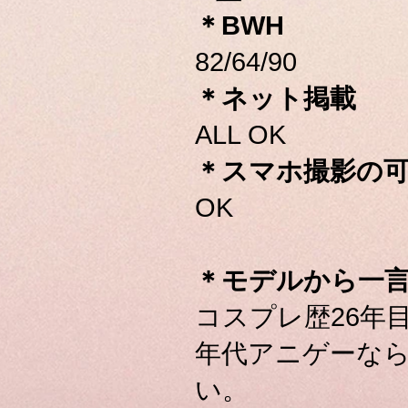
＊BWH
82/64/90
＊ネット掲載
ALL OK
＊スマホ撮影の
OK
＊モデルから一
コスプレ歴26年
年代アニゲーな
い。