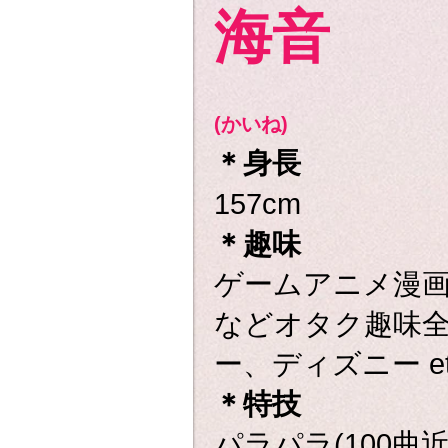
海音
(かいね)
＊
身長
157cm
＊趣味
ゲームアニメ漫
などオタク趣味
ー、ディズニー et
＊特技
パラパラ(100曲