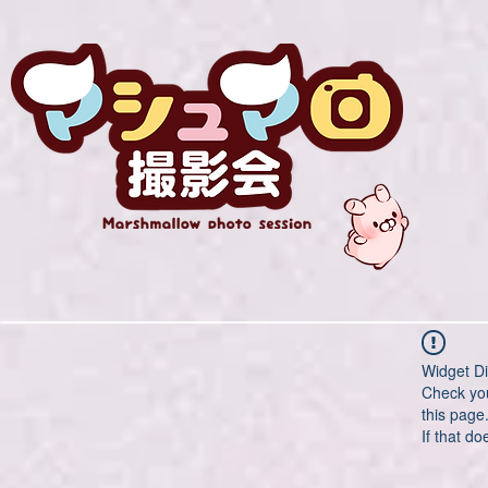
Widget Di
Check you
this page
If that do