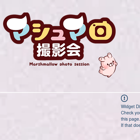
Widget Di
Check you
this page
If that do