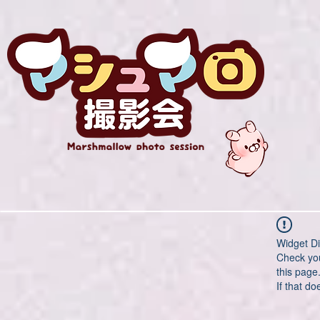
Widget Di
Check you
this page
If that do