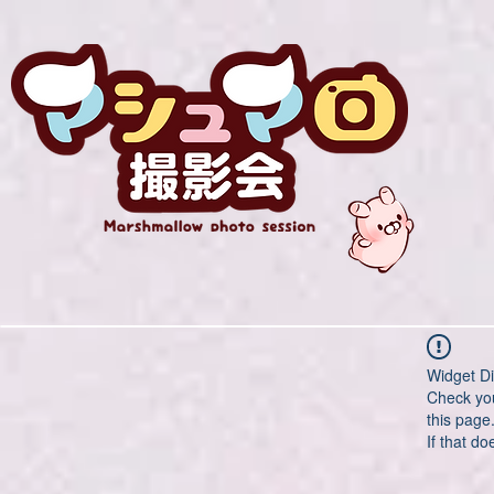
Widget Di
Check you
this page
If that do