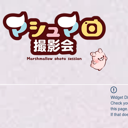
Widget Di
Check you
this page
If that do