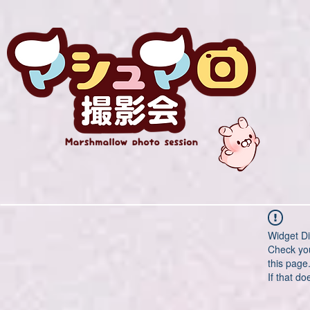
Widget Di
Check you
this page
If that do