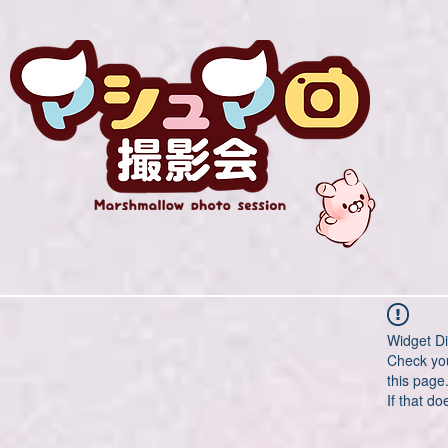
Widget Di
Check you
this page
If that do