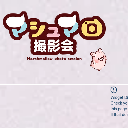
Widget Di
Check you
this page
If that do