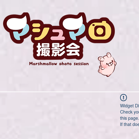
Widget Di
Check you
this page
If that do