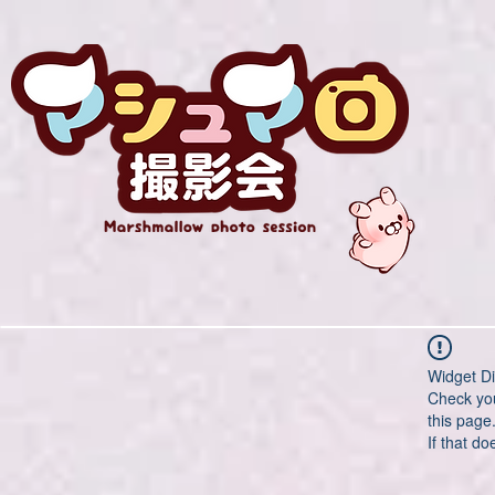
Widget Di
Check you
this page
If that do