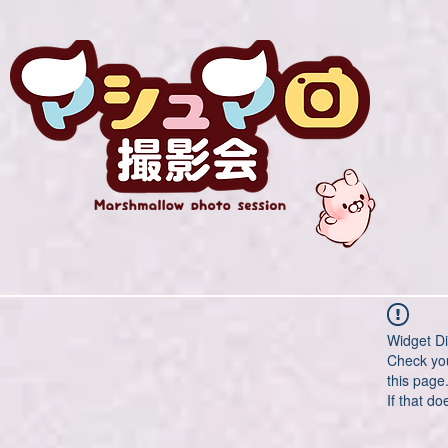
Widget Di
Check you
this page
If that do