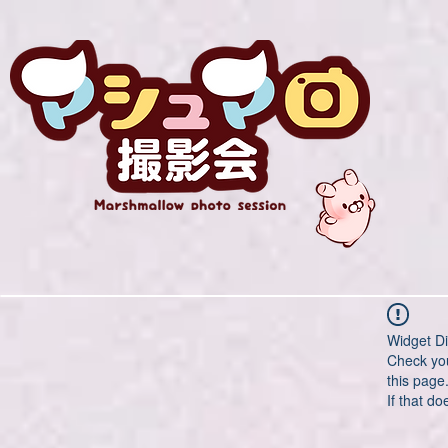
Widget Di
Check you
this page
If that do