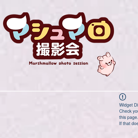
Widget Di
Check you
this page
If that do