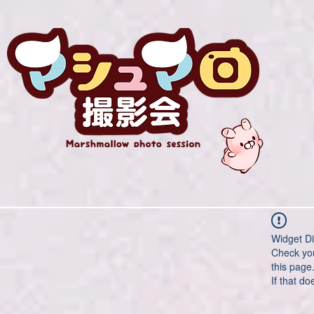
Widget Di
Check you
this page
If that do