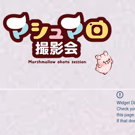
Widget Di
Check you
this page
If that do