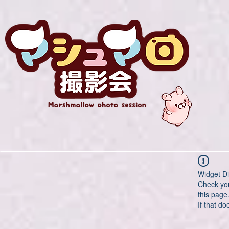
Widget Di
Check you
this page
If that do