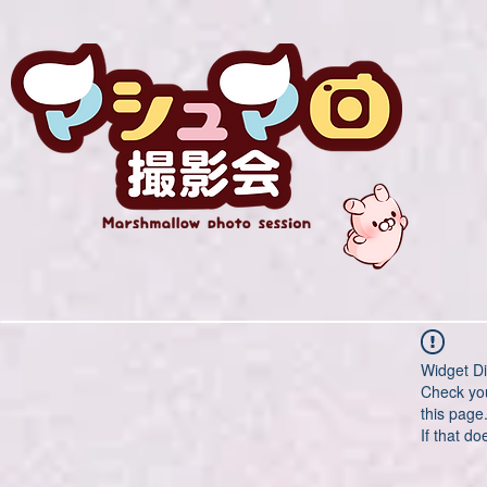
Widget Di
Check you
this page
If that do