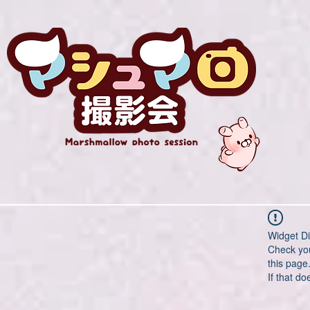
Widget Di
Check you
this page
If that do