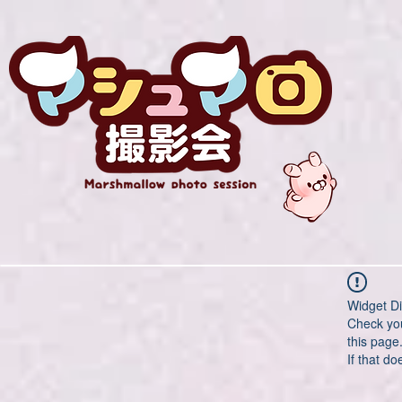
Widget Di
Check you
this page
If that do