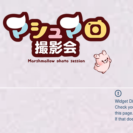
Widget Di
Check you
this page
If that do