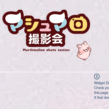
Widget Di
Check you
this page
If that do