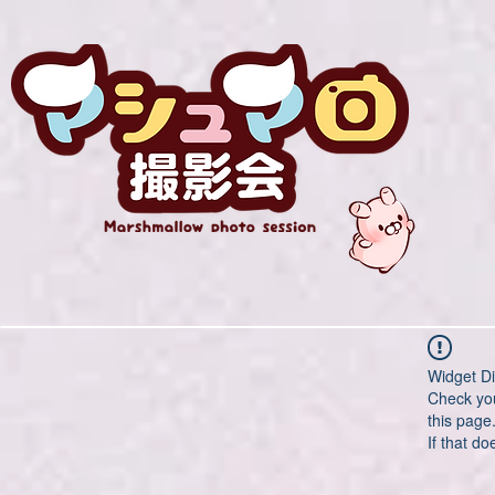
Widget Di
Check you
this page
If that do