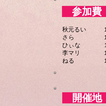
​ 参加
秋元るい
13,
さら 12,
ひぃな
12,
李マリ 11,
ねる 10,
​ 開催