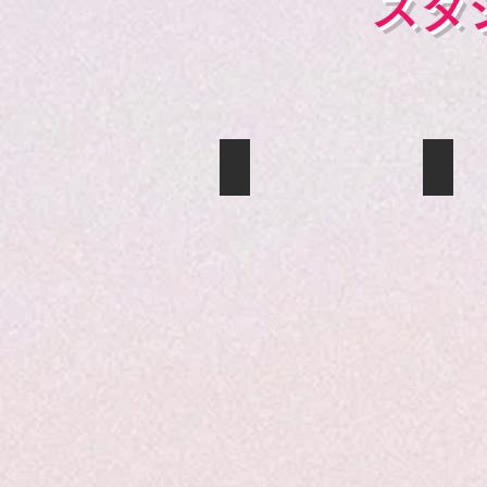
スタ
秋元るい
李マリ