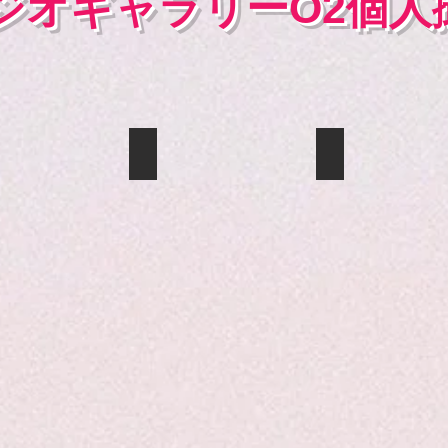
ジオギャラリーO2個人
さら
ひぃな