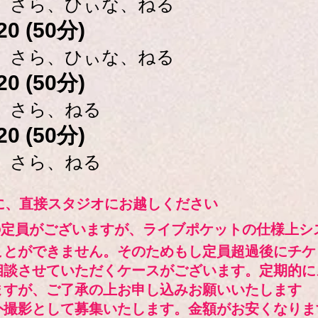
、さら、
ひぃな、ねる
20 (50分)
、さら、
ひぃな、ねる
20 (50分)
、さら、ねる
20 (50分)
、さら、ねる
に、直接スタジオにお越しください
の
定
員がございますが、ライブポケットの仕様上シ
ことができません。そのためもし定員超過後にチケ
相談させていただくケースがございます。定期的に
ますが、ご了承の上お申し込みお願
いいたします
外撮影として募集いたします。金額がお安くなりま