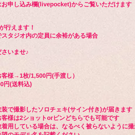
申し込み欄(livepocket)からご覧いただけます
撮影が行えます！
でスタジオ内の定員に余裕がある場合
ださいませ♪
様→1枚/1,500円(手渡し）
0円(送料込)
装で撮影したソロチェキ(サイン付き)が届きます
客様は2ショットorピンどちらでも可能です
数着用している場合は、なるべく被らないように撮
希望のモデル名を記載ください