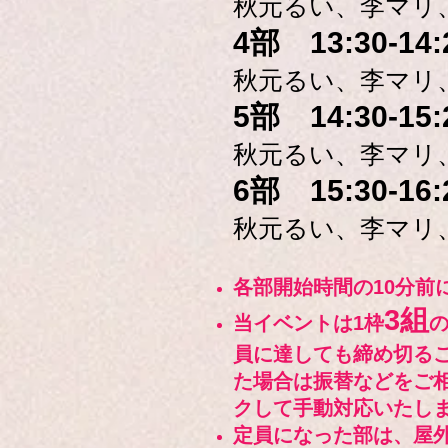
秋元るい、
李マリ
4部 13:30-14:
秋元るい、
李マリ
5部 14:30-15:
秋元るい、
李マリ
6部 15:30-16:
秋元るい、李マリ
各部開
始時間の10分
前
3組
当イベントは1枠
員に達しても締め切る
た場合は振替などをご
クして手動対応いたし
定員になった部は、屋