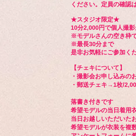
ください。定員の確認はお
★スタジオ限定★
10分2,000円で個人
※モデルさんの空き枠
※最長30分まで
​是非お気軽にご参加く
【チェキについて】
・撮影会お申し込みのお客
・郵送チェキ→1枚/2,00
落書き付きです
希望モデルの当日着用衣
当日お越しいただいたお
希望モデルが衣装を複
アンケートフォームに