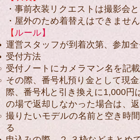
・事前衣装リクエストは撮影会
・屋外のため着替えはできませ
【
ルール】
運営スタッフが到着次第、参加全
​受付方法
受付ノートにカメラマン名を記載
その際、番号札預り金として現金1
際、番号札と引き換えに1,000
の場で返却しなかった場合は、
撮りたいモデルの名前と空き時
る
申込みの際、２,３枠などまとめ