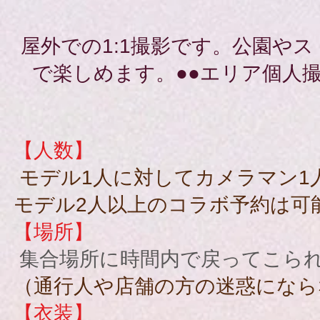
屋外での1:1撮影です。公園や
で楽しめます。●●エリア個人
【人数】
モデル1人に対してカメラマン1
モデル2人以上のコラボ予約は可能
【場所】
集合場所に時間内で戻ってこら
（通行人や店舗の方の迷惑にな
【衣装】